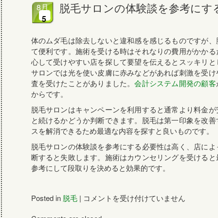
脱毛サロンの体験談を参考にす
8月
5
体のムダ毛は除去しないと違和感を感じるものですが、
て便利です。施術を受ける時はそれなりの費用がかかる
心して受けやすい店を探して要望を伝えるとスッキリと
サロンでは光を使い皮膚に赤みなどがあれば刺激を受け
査を受けたことがありました。
会計システム開発の顧客
からです。
脱毛サロンはキャンペーンを利用すると通常より料金が
と続けるかどうか判断できます。脱毛は第一印象を改善
スを解消できるため最適な内容を探すと良いものです。
脱毛サロンの体験談を参考にする必要性は高く、店によ
断すると失敗します。施術はカウンセリングを受けると
参考にして段取りを決めると効果的です。
脱
Posted in
脱毛
|
コメントを受け付けていません
毛