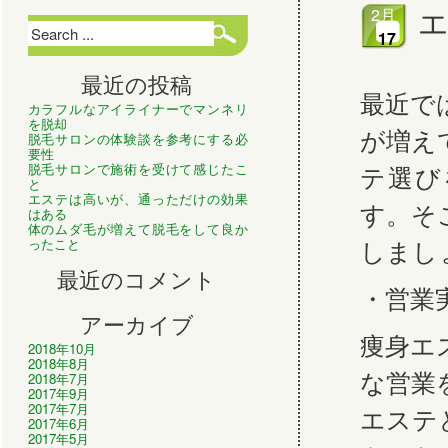
2月
17
最近の投稿
最近で
カラフルなアイライナーでマンネリ
を脱却
が増え
脱毛サロンの体験談を参考にする必
要性
テ選び
脱毛サロンで施術を受けて感じたこ
と
エステは高いが、通っただけの効果
す。そ
はある
体のムダ毛が増えて脱毛をして良か
しまし
ったこと
最近のコメント
・営業
アーカイブ
痩身エ
2018年10月
2018年8月
な営業
2018年7月
2017年9月
2017年7月
エステ
2017年6月
2017年5月